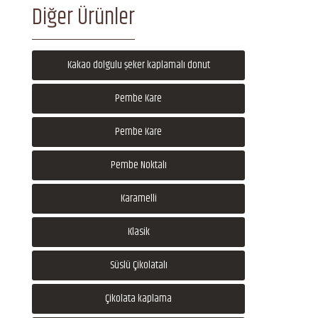
Diğer Ürünler
Kakao dolgulu şeker kaplamalı donut
Pembe Kare
Pembe Kare
Pembe Noktalı
Karamelli
Klasik
Süslü Çikolatalı
Çikolata kaplama