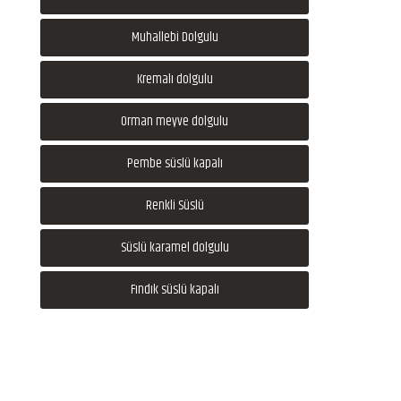
Muhallebi Dolgulu
Kremalı dolgulu
Orman meyve dolgulu
Pembe süslü kapalı
Renkli Süslü
Süslü karamel dolgulu
Fındık süslü kapalı