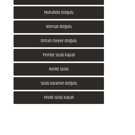
Muhallebi Dolgulu
Kremalı dolgulu
Orman meyve dolgulu
Pembe süslü kapalı
Renkli Süslü
Süslü karamel dolgulu
Fındık süslü kapalı