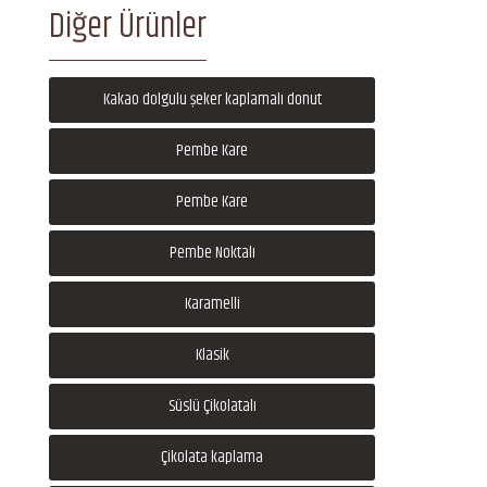
Diğer Ürünler
Kakao dolgulu şeker kaplamalı donut
Pembe Kare
Pembe Kare
Pembe Noktalı
Karamelli
Klasik
Süslü Çikolatalı
Çikolata kaplama